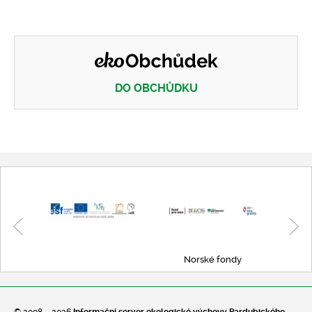
DO OBCHŮDKU
Eko obchůdek
Norské fondy
© 2008 – 2026
Informační server ekologické výchovy Pardubického