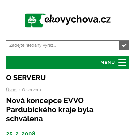
MENU
Úvod
Granty
O SERVERU
Úvod
O serveru
O serveru
Servis pro školy
Nová koncepce EVVO
Tiskové zprávy
Kalendář akcí
Pardubického kraje byla
schválena
Volná místa
Zajímavosti
25. 2. 2008