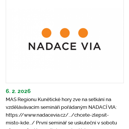
Pro klima
Soutěže
Fotogalerie
Kontakty
6. 2. 2026
MAS Regionu Kunětické hory zve na setkání na
vzdělávávacím semináři pořádaným NADACÍ VIA:
https://www.nadacevia.cz/.../chcete-zlepsit-
misto-kde.../ První seminář se uskuteční v sobotu