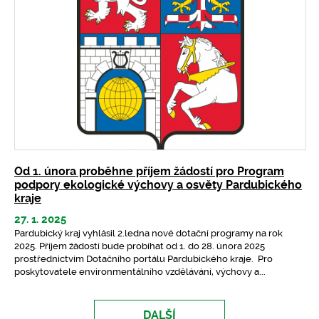
Od 1. února proběhne příjem žádostí pro Program
podpory ekologické výchovy a osvěty Pardubického
kraje
27. 1. 2025
Pardubický kraj vyhlásil 2.ledna nové dotační programy na rok
2025. Příjem žádostí bude probíhat od 1. do 28. února 2025
prostřednictvím Dotačního portálu Pardubického kraje. Pro
poskytovatele environmentálního vzdělávání, výchovy a...
DALŠÍ