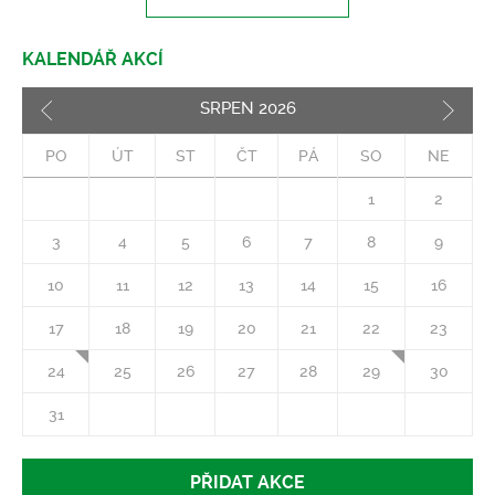
KALENDÁŘ AKCÍ
SRPEN
2026
Pozd
PO
ÚT
ST
ČT
PÁ
SO
NE
1
2
3
4
5
6
7
8
9
10
11
12
13
14
15
16
17
18
19
20
21
22
23
24
25
26
27
28
29
30
31
PŘIDAT AKCE