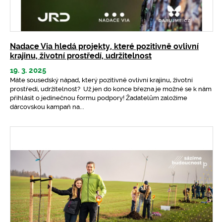
Nadace Via hledá projekty, které pozitivně ovlivní
krajinu, životní prostředí, udržitelnost
19. 3. 2025
Máte sousedský nápad, který pozitivně ovlivní krajinu, životní
prostředí, udržitelnost? Už jen do konce března je možné se k nám
přihlásit o jedinečnou formu podpory! Žadatelům založíme
dárcovskou kampaň na...