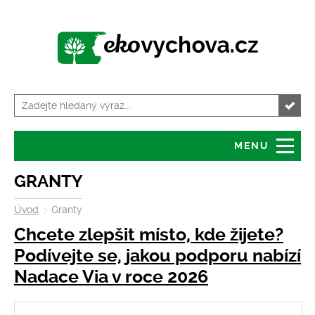
MENU
Úvod
Granty
GRANTY
Úvod
Granty
O serveru
Servis pro školy
Chcete zlepšit místo, kde žijete?
Tiskové zprávy
Kalendář akcí
Podívejte se, jakou podporu nabízí
Nadace Via v roce 2026
Volná místa
Zajímavosti