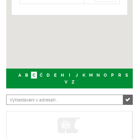
Pro klima
Soutěže
Fotogalerie
Kontakty
A
B
C
Č
D
E
H
I
J
K
M
N
O
P
R
S
V
Z