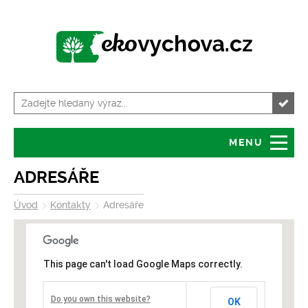
MENU
Úvod
Granty
ADRESÁŘE
Úvod
Kontakty
Adresáře
O serveru
Servis pro školy
Tiskové zprávy
Kalendář akcí
This page can't load Google Maps correctly.
Volná místa
Zajímavosti
Do you own this website?
OK