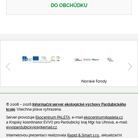
DO OBCHŮDKU
Eko obchůdek
Norské fondy
© 2008 – 2026
Informační server ekologické výchovy Pardubického
kraje
. Všechna práva vyhrazena.
Server provozuje
Ekocentrum PALETA
, e-mail
ekocentrum@paleta.cz
a Krajský koordinátor EVVO pro Pardubický kraj Mgr. Iva Uhrová, e-mail:
evvopardubickykraj@email.cz
.
Internetovou prezentaci realizovala
Rapid & Smart s.r.o.
, aktualizační