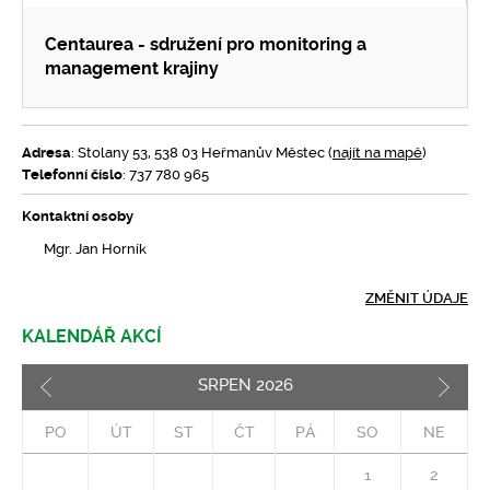
Centaurea - sdružení pro monitoring a
management krajiny
Adresa
: Stolany 53, 538 03 Heřmanův Městec (
najít na mapě
)
Telefonní číslo
: 737 780 965
Kontaktní osoby
Mgr. Jan Horník
ZMĚNIT ÚDAJE
KALENDÁŘ AKCÍ
SRPEN
2026
Pozd
PO
ÚT
ST
ČT
PÁ
SO
NE
1
2