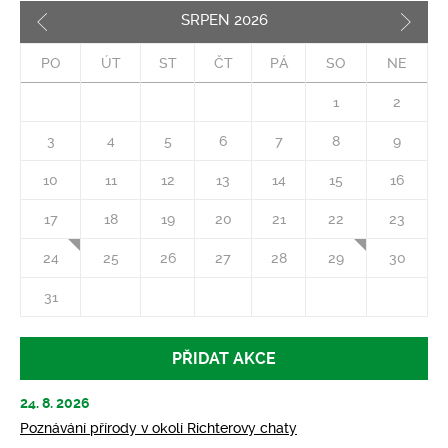
SRPEN
2026
Pozd
PO
ÚT
ST
ČT
PÁ
SO
NE
1
2
3
4
5
6
7
8
9
10
11
12
13
14
15
16
17
18
19
20
21
22
23
24
25
26
27
28
29
30
31
PŘIDAT AKCE
24. 8. 2026
Poznávání přírody v okolí Richterovy chaty