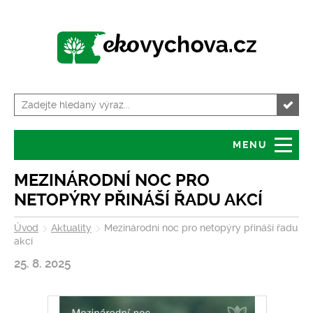
MENU
Úvod
Granty
MEZINÁRODNÍ NOC PRO
NETOPÝRY PŘINÁŠÍ ŘADU AKCÍ
O serveru
Servis pro školy
Úvod
Aktuality
Mezinárodní noc pro netopýry přináší řadu
akcí
Tiskové zprávy
Kalendář akcí
25. 8. 2025
Volná místa
Zajímavosti