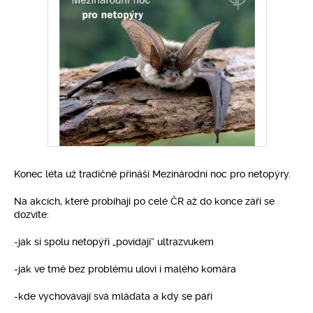
Pro klima
Soutěže
Fotogalerie
Kontakty
Konec léta už tradičně přináší Mezinárodní noc pro netopýry.
Na akcích, které probíhají po celé ČR až do konce září se
dozvíte:
-jak si spolu netopýři „povídají“ ultrazvukem
-jak ve tmě bez problému uloví i malého komára
-kde vychovávají svá mláďata a kdy se páří