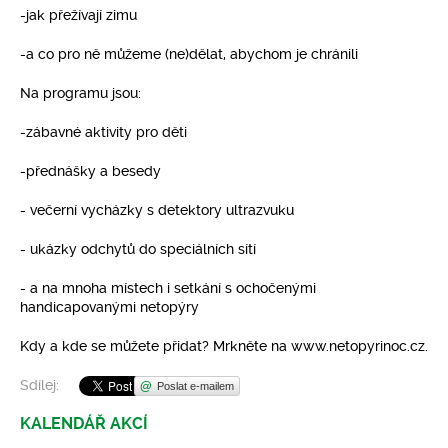
-jak přežívají zimu
-a co pro ně můžeme (ne)dělat, abychom je chránili
Na programu jsou:
-zábavné aktivity pro děti
-přednášky a besedy
- večerní vycházky s detektory ultrazvuku
- ukázky odchytů do speciálních sítí
- a na mnoha místech i setkání s ochočenými
handicapovanými netopýry
Kdy a kde se můžete přidat? Mrkněte na www.netopyrinoc.cz.
Sdílej:
Poslat e-mailem
KALENDÁŘ AKCÍ