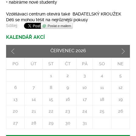
• nabíráme nové studenty
Vzdělávací centrum otevírá také BADATELSKÝ KROUŽEK
Děti se mohou těšit na nejrůznější pokusy
Sdílej:
Poslat e-mailem
KALENDÁŘ AKCÍ
ČERVENEC
2026
Pozd
PO
ÚT
ST
ČT
PÁ
SO
NE
1
2
3
4
5
6
7
8
9
10
11
12
13
14
15
16
17
18
19
20
21
22
23
24
25
26
27
28
29
30
31