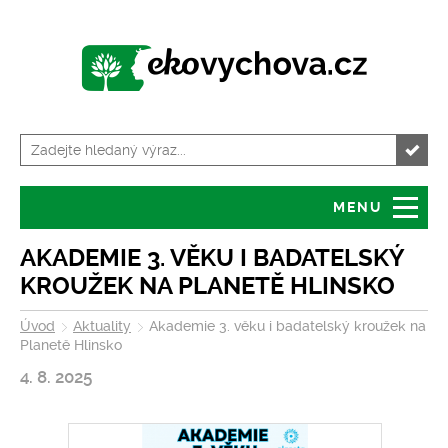
MENU
Úvod
Granty
AKADEMIE 3. VĚKU I BADATELSKÝ
KROUŽEK NA PLANETĚ HLINSKO
O serveru
Servis pro školy
Úvod
Aktuality
Akademie 3. věku i badatelský kroužek na
Planetě Hlinsko
Tiskové zprávy
Kalendář akcí
4. 8. 2025
Volná místa
Zajímavosti