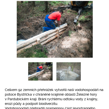
Pro klima
Soutěže
Fotogalerie
Kontakty
Celkem 92 zemních přehrážek vytvořili naši vodohospodáři na
potoce Bystřička v chráněné krajinné oblasti Železné hory
v Pardubickém kraji. Brání rychlému odtoku vody
z krajiny,
erozi půdy a podpoří biodiverzitu.
Vodohospodáři přehradili pramennou část levostranného