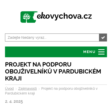
MENU
Úvod
Granty
PROJEKT NA PODPORU
OBOJŽIVELNÍKŮ V PARDUBICKÉM
O serveru
Servis pro školy
KRAJI
Úvod
Zajímavosti
Projekt na podporu obojživelníků v
Tiskové zprávy
Kalendář akcí
Pardubickém kraji
2. 4. 2025
Volná místa
Zajímavosti