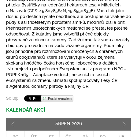
přítoku Bystřičky na jedenácti hektarech lesa v Miřeticích
u Nasavrk (GPS: 49.8078564N, 15.8550833E). Voda tak jako
dosud po deštích rychle neodteče, ale postupně se vsákne do
půdy s asi třicetiletým porostem smrků, modřínů, olší a bříz.
Přehrazením lesotechnických meliorací se přestal les plošně
odvodňovat. Z kulatiny jsme vytvořili příčné objekty
přesypané zeminou a kameny. Zadržujeme tak vodu a vznikly
i biotopy pro vodní a na vodu vázané organismy. Podmínky
jsou příhodné pro rozmnožování ohrožených a chráněných
druhů obojživelníků, které se vyskytují v okolí, zejména
skokana hnědého, čolka horského i obecného a dalších.
Na projektu podpořeném Evropskou unií z programu NPO–
POPFK 165 – Adaptace vodních, nelesních a lesních
ekosystémů na změnu klimatu spolupracovaly Lesy ČR
s Agenturou ochrany přírody a krajiny ČR.
Sdílej:
Poslat e-mailem
KALENDÁŘ AKCÍ
SRPEN
2026
Pozd
PO
ÚT
ST
ČT
PÁ
SO
NE