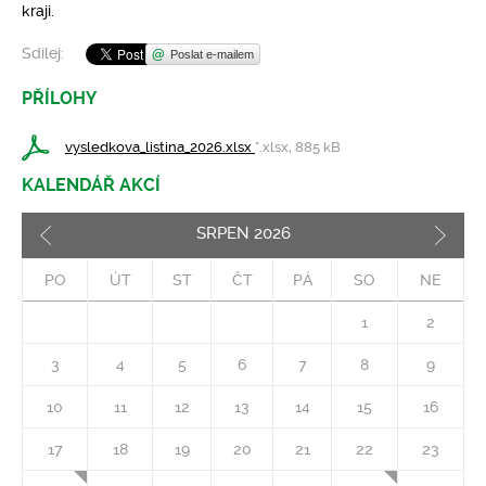
kraji.
Sdílej:
Poslat e-mailem
PŘÍLOHY
vysledkova_listina_2026.xlsx
*.xlsx, 885 kB
KALENDÁŘ AKCÍ
SRPEN
2026
Pozd
PO
ÚT
ST
ČT
PÁ
SO
NE
1
2
3
4
5
6
7
8
9
10
11
12
13
14
15
16
17
18
19
20
21
22
23