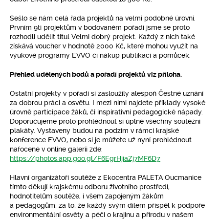
Sešlo se nám celá řada projektů na velmi podobné úrovni.
Prvním 9ti projektům v bodovaném pořadí jsme se proto
rozhodli udělit titul Velmi dobrý projekt. Každý z nich také
získává voucher v hodnotě 2000 Kč, které mohou využít na
výukové programy EVVO či nákup publikací a pomůcek.
Přehled udělených bodů a pořadí projektů viz příloha.
Ostatní projekty v pořadí si zasloužily alespoň Čestné uznání
za dobrou práci a osvětu. I mezi nimi najdete příklady vysoké
úrovně participace žáků, či inspirativní pedagogické nápady.
Doporučujeme proto prohlédnout si úplně všechny soutěžní
plakáty. Vystaveny budou na podzim v rámci krajské
konference EVVO, nebo si je můžete už nyní prohlédnout
nafocené v online galerii zde:
https://photos.app.goo.gl/F6EgrHjiaZj7MF6D7
Hlavní organizátoři soutěže z Ekocentra PALETA Oucmanice
tímto děkují krajskému odboru životního prostředí,
hodnotitelům soutěže, i všem zapojeným žákům
a pedagogům, za to, že každý svým dílem přispěl k podpoře
environmentální osvěty a péči o krajinu a přírodu v našem