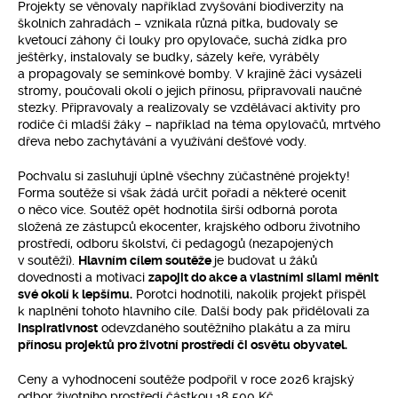
Projekty se věnovaly například zvyšování biodiverzity na
školních zahradách – vznikala různá pítka, budovaly se
kvetoucí záhony či louky pro opylovače, suchá zídka pro
ještěrky, instalovaly se budky, sázely keře, vyráběly
a propagovaly se semínkové bomby. V krajině žáci vysázeli
stromy, poučovali okolí o jejich přínosu, připravovali naučné
stezky. Připravovaly a realizovaly se vzdělávací aktivity pro
rodiče či mladší žáky – například na téma opylovačů, mrtvého
dřeva nebo zachytávání a využívání dešťové vody.
Pochvalu si zasluhují úplně všechny zúčastněné projekty!
Forma soutěže si však žádá určit pořadí a některé ocenit
o něco více. Soutěž opět hodnotila širší odborná porota
složená ze zástupců ekocenter, krajského odboru životního
prostředí, odboru školství, či pedagogů (nezapojených
v soutěži).
Hlavním cílem soutěže
je budovat u žáků
dovednosti a motivaci
zapojit do akce a vlastními silami měnit
své okolí k lepšímu.
Porotci hodnotili, nakolik projekt přispěl
k naplnění tohoto hlavního cíle. Další body pak přidělovali za
inspirativnost
odevzdaného soutěžního plakátu a za míru
přínosu projektů pro životní prostředí či osvětu obyvatel.
Ceny a vyhodnocení soutěže podpořil v roce 2026 krajský
odbor životního prostředí částkou 18 500 Kč.