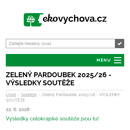
MENU
Úvod
Granty
ZELENÝ PARDOUBEK 2025/26 -
VÝSLEDKY SOUTĚŽE
O serveru
Servis pro školy
Úvod
Soutěže
Zelený ParDoubek 2025/26 - VÝSLEDKY
SOUTĚŽE
Tiskové zprávy
Kalendář akcí
22. 6. 2026
Výsledky celokrajské soutěže jsou tu!
Volná místa
Zajímavosti