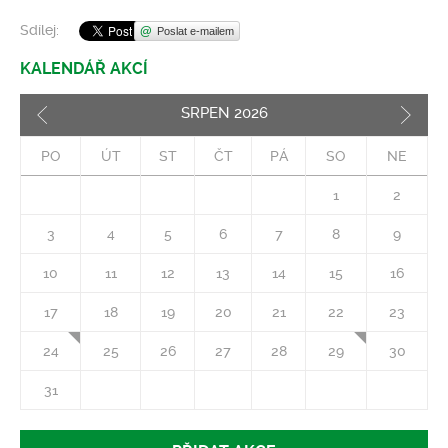
Sdílej:
Poslat e-mailem
KALENDÁŘ AKCÍ
SRPEN
2026
Pozd
PO
ÚT
ST
ČT
PÁ
SO
NE
1
2
3
4
5
6
7
8
9
10
11
12
13
14
15
16
17
18
19
20
21
22
23
24
25
26
27
28
29
30
31