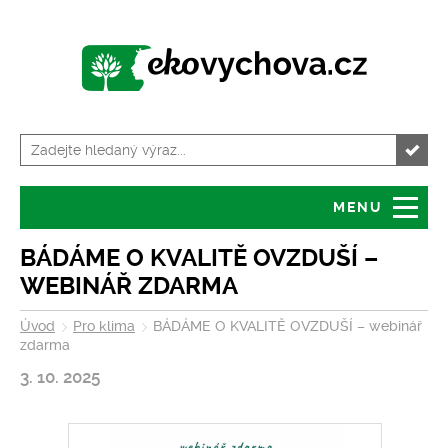
MENU
Úvod
Granty
BÁDÁME O KVALITĚ OVZDUŠÍ –
WEBINÁŘ ZDARMA
O serveru
Servis pro školy
Úvod
Pro klima
BÁDÁME O KVALITĚ OVZDUŠÍ – webinář
zdarma
Tiskové zprávy
Kalendář akcí
3. 10. 2025
Volná místa
Zajímavosti