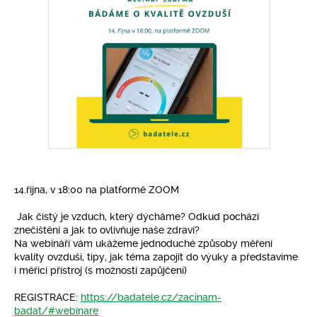
Pro klima
Soutěže
Fotogalerie
Kontakty
14.října, v 18:00 na platformě ZOOM
Jak čistý je vzduch, který dýcháme? Odkud pochází
znečištění a jak to ovlivňuje naše zdraví?
Na webináři vám ukážeme jednoduché způsoby měření
kvality ovzduší, tipy, jak téma zapojit do výuky a představíme
i měřicí přístroj (s možností zapůjčení)
REGISTRACE:
https://badatele.cz/zacinam-
badat/#webinare