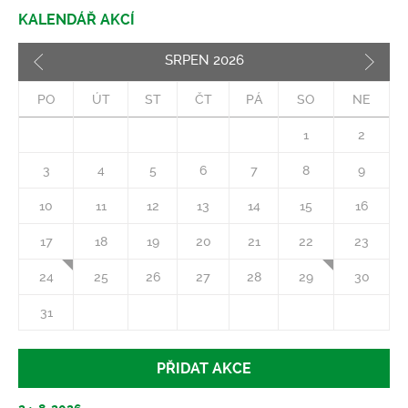
KALENDÁŘ AKCÍ
SRPEN
2026
Pozd
PO
ÚT
ST
ČT
PÁ
SO
NE
1
2
3
4
5
6
7
8
9
10
11
12
13
14
15
16
17
18
19
20
21
22
23
24
25
26
27
28
29
30
31
PŘIDAT AKCE