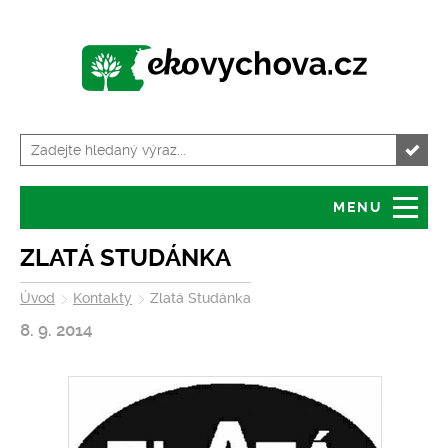
MENU
Úvod
Granty
ZLATÁ STUDÁNKA
Úvod
Kontakty
Zlatá Studánka
O serveru
Servis pro školy
8. 9. 2014
Tiskové zprávy
Kalendář akcí
Volná místa
Zajímavosti