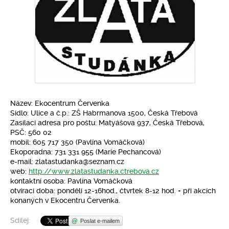
Pro klima
Soutěže
Fotogalerie
Kontakty
Název: Ekocentrum Červenka
Sídlo: Ulice a č.p.: ZŠ Habrmanova 1500, Česká Třebová
Zasílací adresa pro poštu: Matyášova 937, Česká Třebová,
PSČ: 560 02
mobil: 605 717 350 (Pavlína Vomáčková)
Ekoporadna: 731 331 955 (Marie Pechancová)
e-mail: zlatastudanka@seznam.cz
web:
http://www.zlatastudanka.ctrebova.cz
kontaktní osoba: Pavlína Vomáčková
otvírací doba: pondělí 12-16hod., čtvrtek 8-12 hod. + při akcích
konaných v Ekocentru Červenka.
Sdílej:
Poslat e-mailem