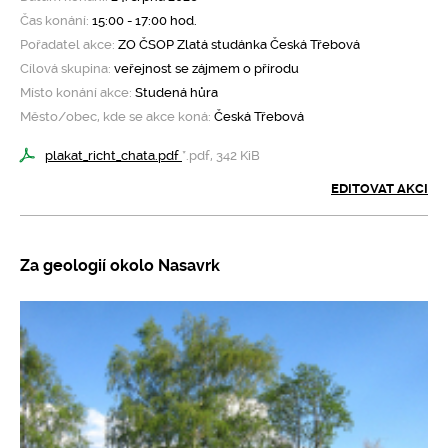
Pro klima
Čas konání:
15:00 - 17:00 hod.
Pořadatel akce:
ZO ČSOP Zlatá studánka Česká Třebová
Soutěže
Cílová skupina:
veřejnost se zájmem o přírodu
Místo konání akce:
Studená hůra
Město/obec, kde se akce koná:
Česká Třebová
Fotogalerie
plakat_richt_chata.pdf
*.pdf, 342 KiB
Kontakty
EDITOVAT AKCI
Za geologií okolo Nasavrk