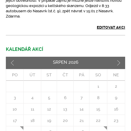
jejich dovednosti. V případě zájmu je možné ještě navštívit novou
geologickou expozici u keltského skanzenu. Odjezd v 8:33
autobusem do Nasavrk (st.č. 9), zpět návrat v 15:01 z Nasavrk.
Zdarma.
EDITOVAT AKCI
KALENDÁŘ AKCÍ
SRPEN
2026
Pozd
PO
ÚT
ST
ČT
PÁ
SO
NE
1
2
3
4
5
6
7
8
9
10
11
12
13
14
15
16
17
18
19
20
21
22
23