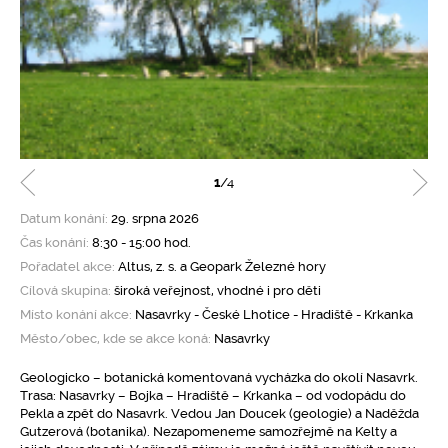
1
/4
Datum konání:
29. srpna 2026
Čas konání:
8:30 - 15:00 hod.
Pořadatel akce:
Altus, z. s. a Geopark Železné hory
Cílová skupina:
široká veřejnost, vhodné i pro děti
Místo konání akce:
Nasavrky - České Lhotice - Hradiště - Krkanka
Město/obec, kde se akce koná:
Nasavrky
Geologicko – botanická komentovaná vycházka do okolí Nasavrk.
Trasa: Nasavrky – Bojka – Hradiště – Krkanka – od vodopádu do
Pekla a zpět do Nasavrk. Vedou Jan Doucek (geologie) a Naděžda
Gutzerová (botanika). Nezapomeneme samozřejmě na Kelty a