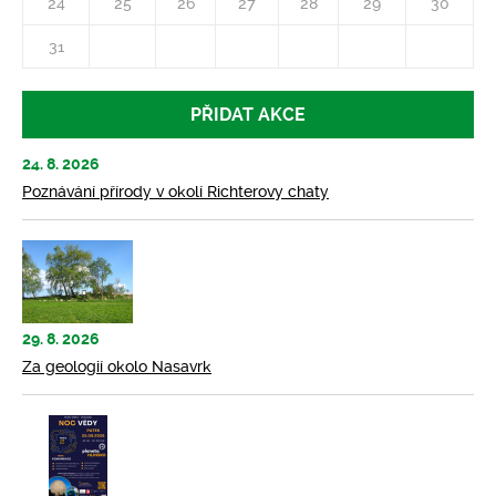
24
25
26
27
28
29
30
31
PŘIDAT AKCE
24. 8. 2026
Poznávání přírody v okolí Richterovy chaty
29. 8. 2026
Za geologií okolo Nasavrk