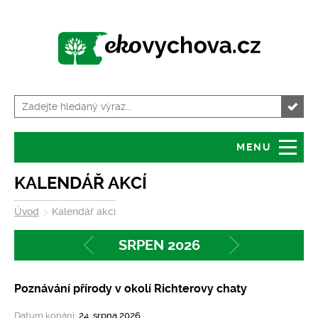
MENU
Úvod
Granty
KALENDÁŘ AKCÍ
Úvod
Kalendář akcí
O serveru
Servis pro školy
SRPEN 2026
Předchozí
Následující
Tiskové zprávy
Kalendář akcí
Poznávání přírody v okolí Richterovy chaty
Volná místa
Zajímavosti
Datum konání:
24. srpna 2026