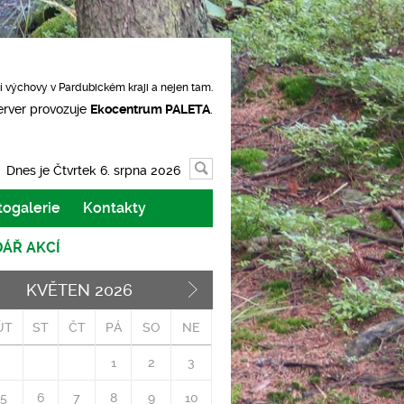
í výchovy v Pardubickém kraji a nejen tam.
erver provozuje
Ekocentrum PALETA
.
Vyhledávání
Dnes je Čtvrtek 6. srpna 2026
togalerie
Kontakty
ÁŘ AKCÍ
KVĚTEN
2026
Později>
ÚT
ST
ČT
PÁ
SO
NE
1
2
3
5
6
7
8
9
10