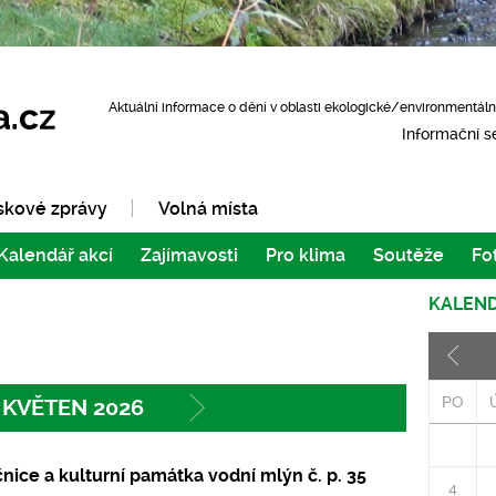
Aktuální informace o dění v oblasti ekologické/environmentáln
Informační s
skové zprávy
Volná místa
Kalendář akcí
Zajímavosti
Pro klima
Soutěže
Fo
KALEND
PO
KVĚTEN 2026
edchozí
Následující
čnice a kulturní památka vodní mlýn č. p. 35
4