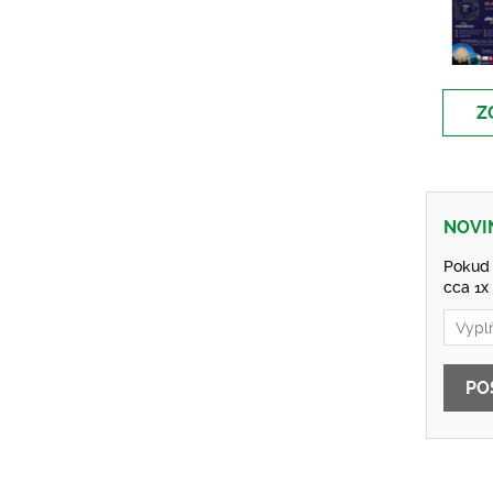
Z
NOVI
Pokud 
cca 1x
PO