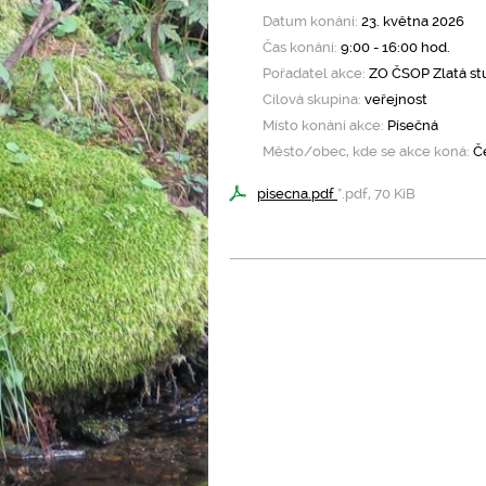
Datum konání:
23. května 2026
Čas konání:
9:00 - 16:00 hod.
Pořadatel akce:
ZO ČSOP Zlatá st
Cílová skupina:
veřejnost
Místo konání akce:
Písečná
Město/obec, kde se akce koná:
Če
pisecna.pdf
*.pdf, 70 KiB