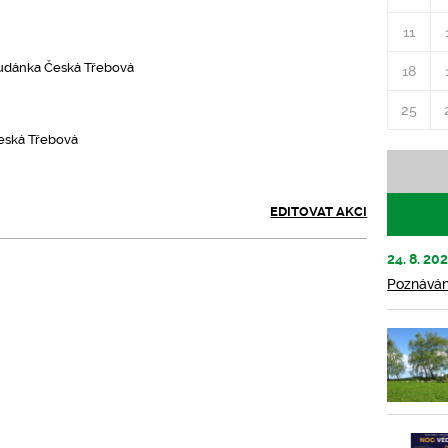
11
udánka Česká Třebová
18
25
ská Třebová
EDITOVAT AKCI
24. 8. 20
Poznávání