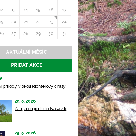
12
13
14
15
16
17
19
20
21
22
23
24
26
27
28
29
30
31
AKTUÁLNÍ MĚSÍC
PŘIDAT AKCE
26
 přírody v okolí Richterovy chaty
29. 8. 2026
Za geologií okolo Nasavrk
25. 9. 2026