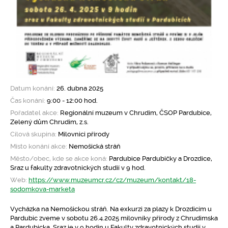
Datum konání:
26. dubna 2025
Čas konání:
9:00 - 12:00 hod.
Pořadatel akce:
Regionální muzeum v Chrudim, ČSOP Pardubice,
Zelený dům Chrudim, z.s.
Cílová skupina:
Milovnici přírody
Místo konání akce:
Nemošická stráň
Město/obec, kde se akce koná:
Pardubice Pardubičky a Drozdice,
Sraz u fakulty zdravotnických studií v 9 hod.
Web:
https://www.muzeumcr.cz/cz/muzeum/kontakt/18-
sodomkova-marketa
Vycházka na Nemošickou stráň. Na exkurzi za plazy k Drozdicím u
Pardubic zveme v sobotu 26.4.2025 milovníky přírody z Chrudimska
a Pardubicka. Sraz je v 9 hodin u Fakulty zdravotnických studií v