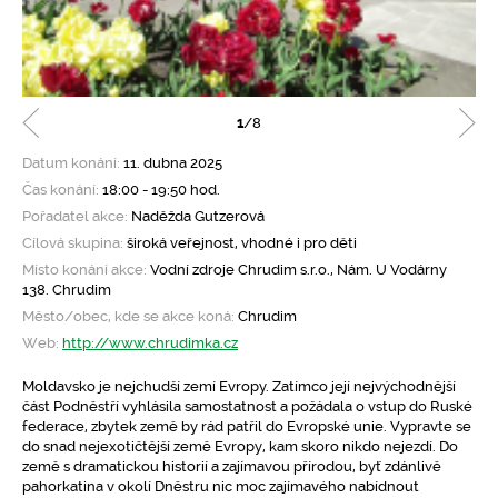
1
/8
Datum konání:
11. dubna 2025
Čas konání:
18:00 - 19:50 hod.
Pořadatel akce:
Naděžda Gutzerová
Cílová skupina:
široká veřejnost, vhodné i pro děti
Místo konání akce:
Vodní zdroje Chrudim s.r.o., Nám. U Vodárny
138. Chrudim
Město/obec, kde se akce koná:
Chrudim
Web:
http://www.chrudimka.cz
Moldavsko je nejchudší zemí Evropy. Zatímco její nejvýchodnější
část Podněstří vyhlásila samostatnost a požádala o vstup do Ruské
federace, zbytek země by rád patřil do Evropské unie. Vypravte se
do snad nejexotičtější země Evropy, kam skoro nikdo nejezdí. Do
země s dramatickou historií a zajímavou přírodou, byť zdánlivě
pahorkatina v okolí Dněstru nic moc zajímavého nabídnout