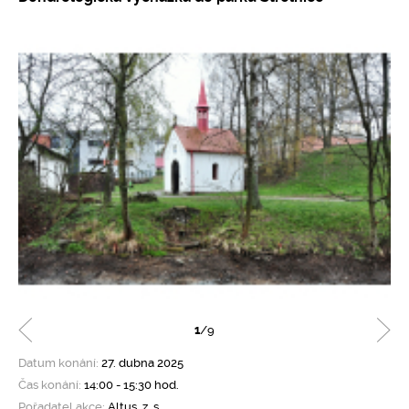
1
/9
Datum konání:
27. dubna 2025
Čas konání:
14:00 - 15:30 hod.
Pořadatel akce:
Altus, z. s.