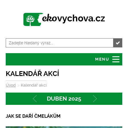
MENU
Úvod
Granty
KALENDÁŘ AKCÍ
Úvod
Kalendář akcí
O serveru
Servis pro školy
DUBEN 2025
Předchozí
Následující
Tiskové zprávy
Kalendář akcí
JAK SE DAŘÍ ČMELÁKŮM
Volná místa
Zajímavosti