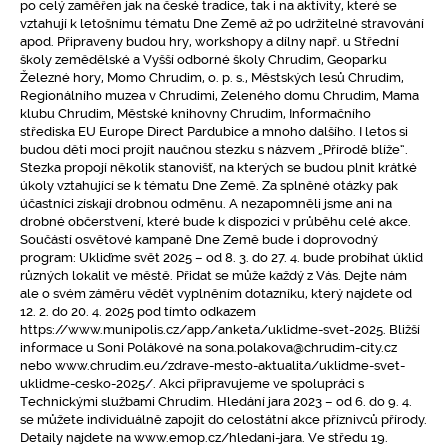
po celý zaměřen jak na české tradice, tak i na aktivity, které se
vztahují k letošnímu tématu Dne Země až po udržitelné stravování
apod. Připraveny budou hry, workshopy a dílny např. u Střední
školy zemědělské a Vyšší odborné školy Chrudim, Geoparku
Železné hory, Momo Chrudim, o. p. s., Městských lesů Chrudim,
Regionálního muzea v Chrudimi, Zeleného domu Chrudim, Mama
klubu Chrudim, Městské knihovny Chrudim, Informačního
střediska EU Europe Direct Pardubice a mnoho dalšího. I letos si
budou děti moci projít naučnou stezku s názvem „Přírodě blíže“.
Stezka propojí několik stanovišť, na kterých se budou plnit krátké
úkoly vztahující se k tématu Dne Země. Za splněné otázky pak
účastníci získají drobnou odměnu. A nezapomněli jsme ani na
drobné občerstvení, které bude k dispozici v průběhu celé akce.
Součástí osvětové kampaně Dne Země bude i doprovodný
program: Ukliďme svět 2025 – od 8. 3. do 27. 4. bude probíhat úklid
různých lokalit ve městě. Přidat se může každý z Vás. Dejte nám
ale o svém záměru vědět vyplněním dotazníku, který najdete od
12. 2. do 20. 4. 2025 pod tímto odkazem
https://www.munipolis.cz/app/anketa/uklidme-svet-2025. Bližší
informace u Soni Polákové na sona.polakova@chrudim-city.cz
nebo www.chrudim.eu/zdrave-mesto-aktualita/uklidme-svet-
uklidme-cesko-2025/. Akci připravujeme ve spolupráci s
Technickými službami Chrudim. Hledání jara 2023 – od 6. do 9. 4.
se můžete individuálně zapojit do celostátní akce příznivců přírody.
Detaily najdete na www.emop.cz/hledani-jara. Ve středu 19.