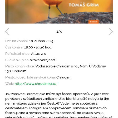
1
/5
Datum konání:
10. dubna 2025
Čas konání:
18:00 - 19:30 hod.
Pořadatel akce:
Altus, z. s.
Cílová skupina:
široká veřejnost
Místo konání akce:
Vodní zdroje Chrudim s.r.o., Nám. U Vodárny
138. Chrudim
Město/obec, kde se akce koná:
Chrudim
Web:
http://www.chrudimka.cz
Jak zábavné i dramatické může být focení opeřenců? A jak z cest
po všech 7 světadílech vznikla knížka, která tu ještě nebyla (a tím
není myšleno zdaleka jen Česko)? Vydejme se společně s
cestovatelem, fotografem a vypravěčem Tomášem Grimem do
fascinujícího a rozmanitého světa opeřenců, do zákulisí vzniku
vybraných snímků – někdy relaxačního, jindy napínavého, občas až