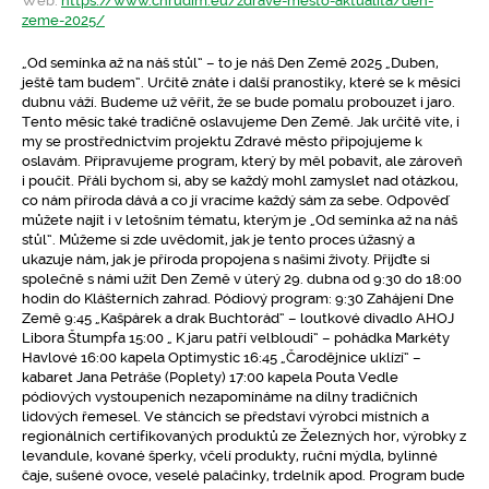
Web:
https://www.chrudim.eu/zdrave-mesto-aktualita/den-
zeme-2025/
„Od semínka až na náš stůl“ – to je náš Den Země 2025 „Duben,
ještě tam budem“. Určitě znáte i další pranostiky, které se k měsíci
dubnu váží. Budeme už věřit, že se bude pomalu probouzet i jaro.
Tento měsíc také tradičně oslavujeme Den Země. Jak určitě víte, i
my se prostřednictvím projektu Zdravé město připojujeme k
oslavám. Připravujeme program, který by měl pobavit, ale zároveň
i poučit. Přáli bychom si, aby se každý mohl zamyslet nad otázkou,
co nám příroda dává a co jí vracíme každý sám za sebe. Odpověď
můžete najít i v letošním tématu, kterým je „Od semínka až na náš
stůl“. Můžeme si zde uvědomit, jak je tento proces úžasný a
ukazuje nám, jak je příroda propojena s našimi životy. Přijďte si
společně s námi užít Den Země v úterý 29. dubna od 9:30 do 18:00
hodin do Klášterních zahrad. Pódiový program: 9:30 Zahájení Dne
Země 9:45 „Kašpárek a drak Buchtorád“ – loutkové divadlo AHOJ
Libora Štumpfa 15:00 „ K jaru patří velbloudi“ – pohádka Markéty
Havlové 16:00 kapela Optimystic 16:45 „Čarodějnice uklízí“ –
kabaret Jana Petráše (Poplety) 17:00 kapela Pouta Vedle
pódiových vystoupeních nezapomínáme na dílny tradičních
lidových řemesel. Ve stáncích se představí výrobci místních a
regionálních certifikovaných produktů ze Železných hor, výrobky z
levandule, kované šperky, včelí produkty, ruční mýdla, bylinné
čaje, sušené ovoce, veselé palačinky, trdelník apod. Program bude