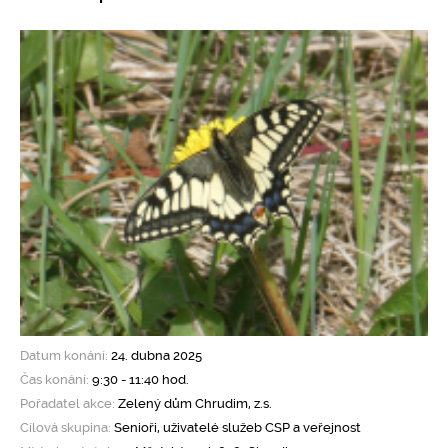
Datum konání:
24. dubna 2025
Čas konání:
9:30 - 11:40 hod.
Pořadatel akce:
Zelený dům Chrudim, z.s.
Cílová skupina:
Senioři, uživatelé služeb CSP a veřejnost