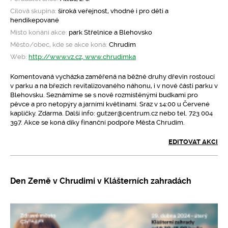
Cílová skupina:
široká veřejnost, vhodné i pro děti a
hendikepované
Místo konání akce:
park Střelnice a Blehovsko
Město/obec, kde se akce koná:
Chrudim
Web:
http://www.vz.cz, www.chrudimka
Komentovaná vycházka zaměřená na běžné druhy dřevin rostoucí
v parku a na březích revitalizovaného náhonu, i v nové části parku v
Blehovsku. Seznámíme se s nově rozmístěnými budkami pro
pěvce a pro netopýry a jarními květinami. Sraz v 14:00 u Červené
kapličky. Zdarma. Další info: gutzer@centrum.cz nebo tel. 723 004
397. Akce se koná díky finanční podpoře Města Chrudim.
EDITOVAT AKCI
Den Země v Chrudimi v Klášterních zahradách