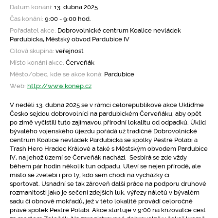
Datum konání:
13. dubna 2025
Čas konání:
9:00 - 9:00 hod.
Pořadatel akce:
Dobrovolnické centrum Koalice nevládek
Pardubicka, Městský obvod Pardubice IV
Cílová skupina:
veřejnost
Místo konání akce:
Červeňák
Město/obec, kde se akce koná:
Pardubice
Web:
http://www.konep.cz
V neděli 13. dubna 2025 se v rámci celorepublikové akce Ukliďme
Česko sejdou dobrovolníci na pardubickém Červeňáku, aby opět
po zimě vyčistili tuto zajímavou přírodní lokalitu od odpadků. Úklid
bývalého vojenského újezdu pořádá už tradičně Dobrovolnické
centrum Koalice nevládek Pardubicka se spolky Pestré Polabí a
Trash Hero Hradec Králové a také s Městským obvodem Pardubice
IV, na jehož území se Červeňák nachází. Sesbírá se zde vždy
během pár hodin několik tun odpadu. Uleví se nejen přírodě, ale
místo se zvelebí i pro ty, kdo sem chodí na vycházky či
sportovat. Usnadní se tak zároveň další práce na podporu druhové
rozmanitosti jako je sečení zdejších luk, výřezy náletů v bývalém
sadu či obnově mokřadů, jež v této lokalitě provádí celoročně
právě spolek Pestré Polabí. Akce startuje v 9:00 na křižovatce cest