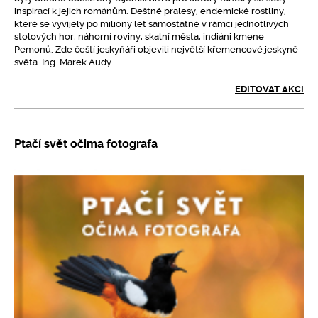
inspirací k jejich románům. Deštné pralesy, endemické rostliny,
které se vyvíjely po miliony let samostatně v rámci jednotlivých
stolových hor, náhorní roviny, skalní města, indiáni kmene
Pemonů. Zde čeští jeskyňáři objevili největší křemencové jeskyně
světa. Ing. Marek Audy
EDITOVAT AKCI
Ptačí svět očima fotografa