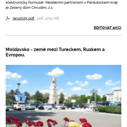
elektronický formulář. Mediálním partnerem v Pardubickém kraji
je Zelený dům Chrudim, z.s.
jaro2025.pdf
*.pdf, 4791 KiB
EDITOVAT AKCI
Moldavsko - země mezi Tureckem, Ruskem a
Evropou.