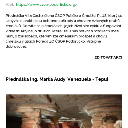
Web:
https://www.csop-podorlicko.org/
Přednáška Víta Cacha člena ČSOP Polička a Čmeláci PLUS, který se
zabývá se praktickou ochranou přírody a chovem vzácných druhů
čmeláků. Dozvíte se o čmelácích, jejich životním cyklu a fungování
v dnešní krajině, o druzích, které lze u nás potkat a rozdílech mezi
nimi, o způsobech, kterými lze čmelákům prospět a chovu
čmeláků v úlcích Pořádá ZO ČSOP Podorlicko. Vstupné
dobrovolné.
EDITOVAT AKCI
Přednáška Ing. Marka Audy: Venezuela - Tepui