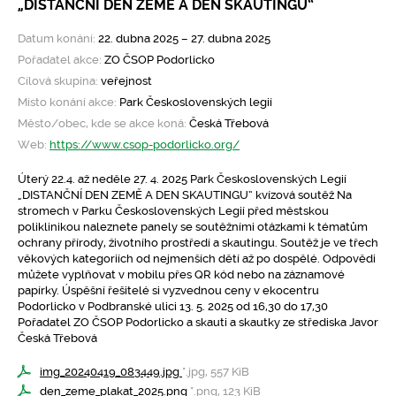
„DISTANČNÍ DEN ZEMĚ A DEN SKAUTINGU“
Datum konání:
22. dubna 2025 – 27. dubna 2025
Pořadatel akce:
ZO ČSOP Podorlicko
Cílová skupina:
veřejnost
Místo konání akce:
Park Československých legií
Město/obec, kde se akce koná:
Česká Třebová
Web:
https://www.csop-podorlicko.org/
Úterý 22.4. až neděle 27. 4. 2025 Park Československých Legií
„DISTANČNÍ DEN ZEMĚ A DEN SKAUTINGU“ kvízová soutěž Na
stromech v Parku Československých Legií před městskou
poliklinikou naleznete panely se soutěžními otázkami k tématům
ochrany přírody, životního prostředí a skautingu. Soutěž je ve třech
věkových kategoriích od nejmenších dětí až po dospělé. Odpovědi
můžete vyplňovat v mobilu přes QR kód nebo na záznamové
papírky. Úspěšní řešitelé si vyzvednou ceny v ekocentru
Podorlicko v Podbranské ulici 13. 5. 2025 od 16,30 do 17,30
Pořadatel ZO ČSOP Podorlicko a skauti a skautky ze střediska Javor
Česká Třebová
img_20240419_083449.jpg
*.jpg, 557 KiB
den_zeme_plakat_2025.png
*.png, 123 KiB