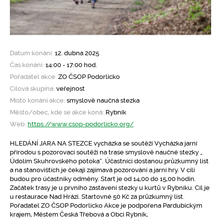
Datum konání:
12. dubna 2025
Čas konání:
14:00 - 17:00 hod.
Pořadatel akce:
ZO ČSOP Podorlicko
Cílová skupina:
veřejnost
Místo konání akce:
smyslově naučná stezka
Město/obec, kde se akce koná:
Rybník
Web:
https://www.csop-podorlicko.org/
HLEDÁNÍ JARA NA STEZCE vycházka se soutěží Vycházka jarní
přírodou s pozorovací soutěží na trase smyslově naučné stezky „
Údolím Skuhrovského potoka“. Účastníci dostanou průzkumný list
a na stanovištích je čekají zajímavá pozorování a jarní hry. V cíli
budou pro účastníky odměny. Start je od 14,00 do 15,00 hodin.
Začátek trasy je u prvního zastavení stezky u kurtů v Rybníku. Cíl je
u restaurace Nad Hrází. Startovné 50 Kč za průzkumný list.
Pořadatel ZO ČSOP Podorlicko Akce je podpořena Pardubickým
krajem, Městem Česká Třebová a Obcí Rybník,