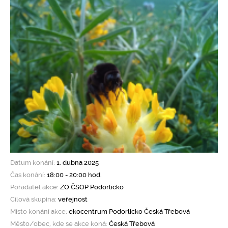
Pro klima
Soutěže
Fotogalerie
Kontakty
Datum konání:
1. dubna 2025
Čas konání:
18:00 - 20:00 hod.
Pořadatel akce:
ZO ČSOP Podorlicko
Cílová skupina:
veřejnost
Místo konání akce:
ekocentrum Podorlicko Česká Třebová
Město/obec, kde se akce koná:
Česká Třebová