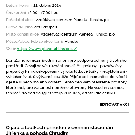
Datum konání:
22. dubna 2025
Čas konání:
12:00 - 17:00 hod.
Pořadatel akce:
Vzdělávací centrum Planeta Hlinsko, p.o.
Cílová skupina:
děti, dospělí
Místo konání akce:
Vzdělávací centrum Planeta Hlinsko, p.o.
Město/obec, kde se akce koná:
Hlinsko
Web:
https://www.planetahlinsko.cz/
Den Země je mezinárodním dnem pro podporu ochrany životního
prostředí. Čekají na vás různá stanoviště: • pokusy • poznávačky •
preparáty k mikroskopování • výroba látkové tašky • recyklohraní •
vyhlášení vítězů výtvarné soutěže Přijďte se k nám něco dozvědět
a ještě si něco malého odnést. Tento den vám otevřeme prostory,
které jindy pro veřejnost nemáme otevřeny. Na všechny se moc
těšíme! Pro děti do 15 let vstup ZDARMA, ostatní dle ceníku.
EDITOVAT AKCI
O jaru a toulkách přírodou v denním stacionáři
Jitřenka a pohoda Chrudim