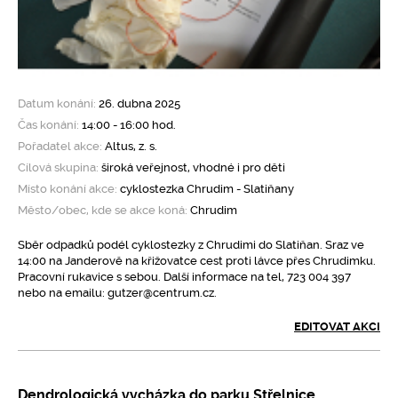
Datum konání:
26. dubna 2025
Čas konání:
14:00 - 16:00 hod.
Pořadatel akce:
Altus, z. s.
Cílová skupina:
široká veřejnost, vhodné i pro děti
Místo konání akce:
cyklostezka Chrudim - Slatiňany
Město/obec, kde se akce koná:
Chrudim
Sběr odpadků podél cyklostezky z Chrudimi do Slatiňan. Sraz ve
14:00 na Janderově na křižovatce cest proti lávce přes Chrudimku.
Pracovní rukavice s sebou. Další informace na tel, 723 004 397
nebo na emailu: gutzer@centrum.cz.
EDITOVAT AKCI
Dendrologická vycházka do parku Střelnice