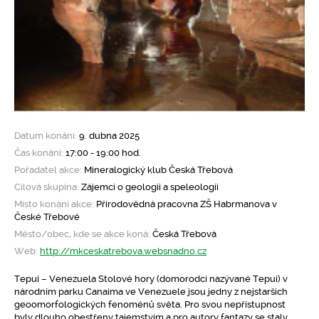
Datum konání:
9. dubna 2025
Čas konání:
17:00 - 19:00 hod.
Pořadatel akce:
Mineralogický klub Česká Třebová
Cílová skupina:
Zájemci o geologii a speleologii
Místo konání akce:
Přírodovědná pracovna ZŠ Habrmanova v
České Třebové
Město/obec, kde se akce koná:
Česká Třebová
Web:
http://mkceskatrebova.websnadno.cz
Tepui – Venezuela Stolové hory (domorodci nazývané Tepui) v
národním parku Canaima ve Venezuele jsou jedny z nejstarších
geoomorfologických fenoménů světa. Pro svou nepřístupnost
byly dlouho obestřeny tajemstvím a pro autory fantazy se staly