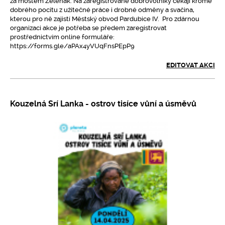
za mostem Zeleňák. Na zaregistrované dobrovolníky čekají kromě
dobrého pocitu z užitečné práce i drobné odměny a svačina,
kterou pro ně zajistí Městský obvod Pardubice IV. Pro zdárnou
organizaci akce je potřeba se předem zaregistrovat
prostřednictvím online formuláře:
https://forms.gle/aPAx4yVUqFnsPEpP9
EDITOVAT AKCI
Kouzelná Srí Lanka - ostrov tisíce vůní a úsměvů