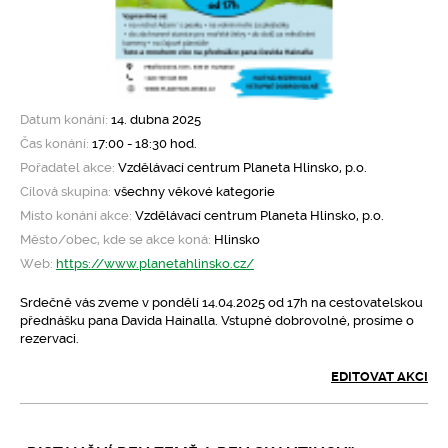
Datum konání:
14. dubna 2025
Čas konání:
17:00 - 18:30 hod.
Pořadatel akce:
Vzdělávací centrum Planeta Hlinsko, p.o.
Cílová skupina:
všechny věkové kategorie
Místo konání akce:
Vzdělávací centrum Planeta Hlinsko, p.o.
Město/obec, kde se akce koná:
Hlinsko
Web:
https://www.planetahlinsko.cz/
Srdečně vás zveme v pondělí 14.04.2025 od 17h na cestovatelskou
přednášku pana Davida Hainalla. Vstupné dobrovolné, prosíme o
rezervaci.
EDITOVAT AKCI