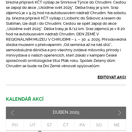
března připravil KČT výšlap ze Smrkova Týnce do Chrudimi. Cestou
se zapojí do akce „Ukliďme svět 2025“. Délka trasy je 9 km. Sraz
zájemců je v 9.25 hod na autobusovém nádraží Chrudim. Na sobotu
29. března připravil KČT výšlap z Licibořic do Šiškovic a lesem do
Slatiňan, lze dojít i do Chrudimi. Cestou se opět zapojí do akce
„Ukliďme svět 2025“. Délka trasy je 8/12 km. Sraz zájemců je v 8.20
hod na autobusovém nádraží Chrudim. DEN ZEMĚ V
REGIONÁLNÍM MUZEU V CHRUDIMI – 1. – 30. 4. 2025. Přírodovědná
stezka muzeem s překvapením „Od semínka až na náš stůl“,
samoobslužná dílnička a pro všechny zvídavé milovníky přírody i
minivýstava o našich opeřencích, kteří získali v kampani České
společnosti ornitologické titul Pták roku. Spolek Zelený dům
Chrudim se bude na Dni Země věnovat opylovačům.
EDITOVAT AKCI
KALENDÁŘ AKCÍ
DUBEN
2025
Pozd
PO
ÚT
ST
ČT
PÁ
SO
NE