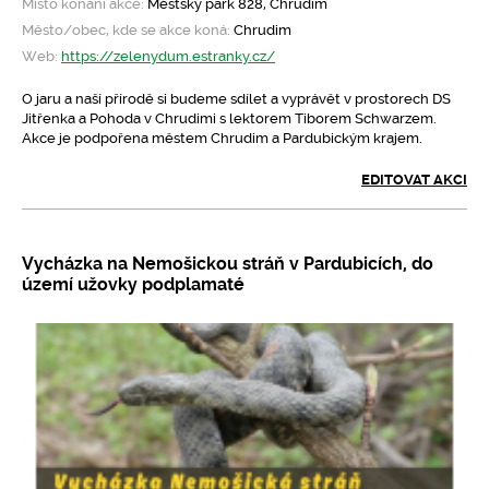
Místo konání akce:
Městský park 828, Chrudim
Město/obec, kde se akce koná:
Chrudim
Web:
https://zelenydum.estranky.cz/
O jaru a naší přírodě si budeme sdílet a vyprávět v prostorech DS
Jitřenka a Pohoda v Chrudimi s lektorem Tiborem Schwarzem.
Akce je podpořena městem Chrudim a Pardubickým krajem.
EDITOVAT AKCI
Vycházka na Nemošickou stráň v Pardubicích, do
území užovky podplamaté