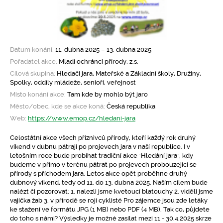
Datum konání:
11. dubna 2025 – 13. dubna 2025
Pořadatel akce:
Mladí ochránci přírody, z.s.
Cílová skupina:
Hledači jara, Mateřské a Základní školy, Družiny,
Spolky, oddíly mládeže, senioři, veřejnost
Místo konání akce:
Tam kde by mohlo být jaro
Město/obec, kde se akce koná:
Česká republika
Web:
https://www.emop.cz/hledani-jara
Celostátní akce všech příznivců přírody, kteří každý rok druhý
víkend v dubnu pátrají po projevech jara v naší republice. I v
letošním roce bude probíhat tradiční akce "Hledání jara", kdy
budeme v přímo v terénu pátrat po projevech probouzející se
přírody s příchodem jara. Letos akce opět proběhne druhý
dubnový víkend, tedy od 11. do 13. dubna 2025. Naším cílem bude
nalézt či pozorovat: 1. nalezli jsme kvetoucí blatouchy 2. viděli jsme
vajíčka žab 3. v přírodě se rojí cyklisté Pro zájemce jsou zde letáky
ke stažení ve formátu JPG (1 MB) nebo PDF (4 MB). Tak co, půjdete
do toho s námi? Výsledky je možné zasílat mezi 11 - 30.4.2025 skrze