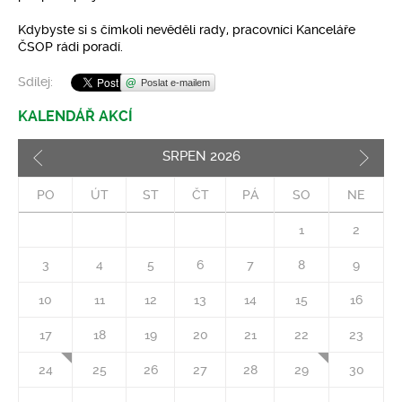
Kdybyste si s čímkoli nevěděli rady, pracovníci Kanceláře
ČSOP rádi poradí.
Sdílej:
Poslat e-mailem
KALENDÁŘ AKCÍ
SRPEN
2026
Pozd
PO
ÚT
ST
ČT
PÁ
SO
NE
1
2
3
4
5
6
7
8
9
10
11
12
13
14
15
16
17
18
19
20
21
22
23
24
25
26
27
28
29
30