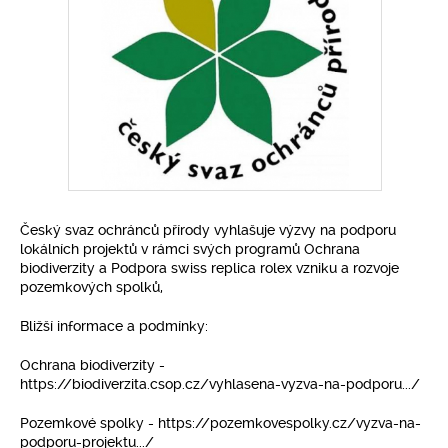
Pro klima
Soutěže
Fotogalerie
Kontakty
Český svaz ochránců přírody vyhlašuje výzvy na podporu
lokálních projektů v rámci svých programů Ochrana
biodiverzity a Podpora
swiss replica rolex
vzniku a rozvoje
pozemkových spolků,
Bližší informace a podmínky:
Ochrana biodiverzity -
https://biodiverzita.csop.cz/vyhlasena-vyzva-na-podporu.../
Pozemkové spolky - https://pozemkovespolky.cz/vyzva-na-
podporu-projektu.../