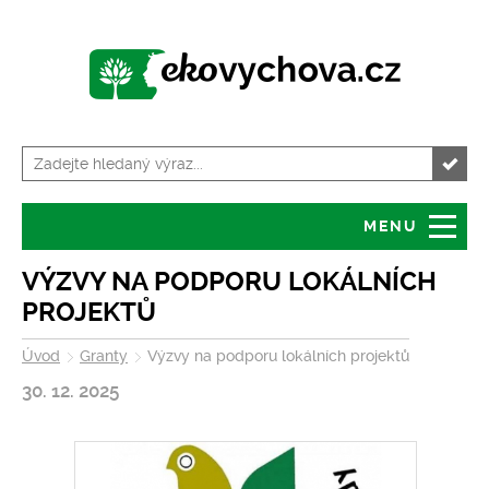
MENU
Úvod
Granty
VÝZVY NA PODPORU LOKÁLNÍCH
PROJEKTŮ
O serveru
Servis pro školy
Úvod
Granty
Výzvy na podporu lokálních projektů
Tiskové zprávy
Kalendář akcí
30. 12. 2025
Volná místa
Zajímavosti