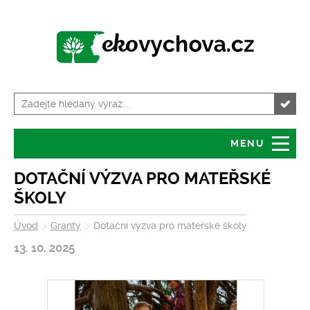
MENU
Úvod
Granty
DOTAČNÍ VÝZVA PRO MATEŘSKÉ
ŠKOLY
O serveru
Servis pro školy
Úvod
Granty
Dotační výzva pro mateřské školy
Tiskové zprávy
Kalendář akcí
13. 10. 2025
Volná místa
Zajímavosti