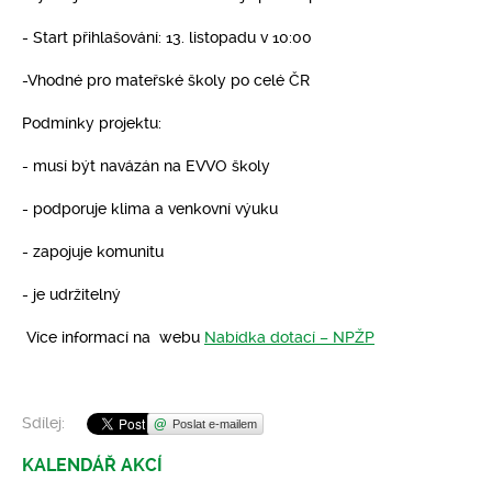
- Start přihlašování: 13. listopadu v 10:00
-Vhodné pro mateřské školy po celé ČR
Podmínky projektu:
- musí být navázán na EVVO školy
- podporuje klima a venkovní výuku
- zapojuje komunitu
- je udržitelný
Více informací na webu
Nabídka dotací – NPŽP
Sdílej:
Poslat e-mailem
KALENDÁŘ AKCÍ