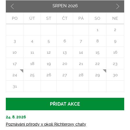
SRPEN
2026
Pozd
PO
ÚT
ST
ČT
PÁ
SO
NE
1
2
3
4
5
6
7
8
9
10
11
12
13
14
15
16
17
18
19
20
21
22
23
24
25
26
27
28
29
30
31
PŘIDAT AKCE
24. 8. 2026
Poznávání přírody v okolí Richterovy chaty